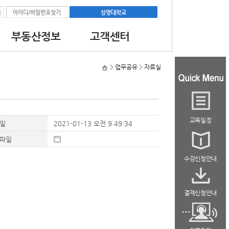
록
아이디/비밀번호찾기
상명대학교
부동산정보
고객센터
과정
공지사항
대학교소식
최신부동산뉴스
>
업무공유
>
자료실
과정
자료실
교육일정
일
2021-01-13 오전 9:49:34
파일
수강신청안내
결제신청안내