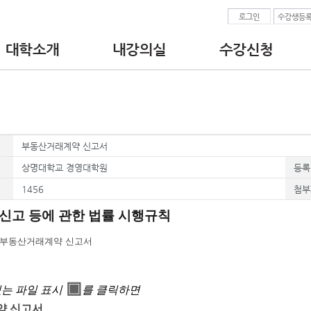
로그인
수강생등
대학소개
내강의실
수강신청
•인사말
•수강중인교육과정
• 공인중개사 교육
•대학 이념.비전
•수강완료된교육과정
- 실무교육
•찾아오시는길
•수강신청서/수료증출력
- 연수교육
•교수진
•현장실습보고서
• 중개보조원 교육
•강의자료 다운로드
- 직무교육
•결제정보
부동산거래계약 신고서
상명대학교 경영대학원
등록
1456
첨부
신고 등에 관한 법률 시행규칙
] 부동산거래계약 신고서
▣
있는 파일 표시
를 클릭하면
약 신고서