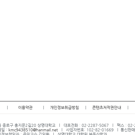
|
이용약관
|
개인정보취급방침
|
콘텐츠저작권안내
|
 종로구 홍지문2길20 상명대학교 l 대표전화 : 02-2287-5067 l 팩스 : 02-2
일 :
kmc9438510@hanmail.net
l 사업자번호: 102-82-01669 l 통신판매
인정보책임자 : 주임교수 김익환 l 상명대학교 대학원 부동산학과