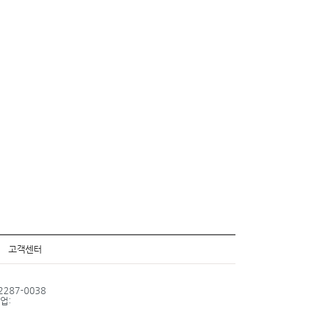
고객센터
287-0038
업: