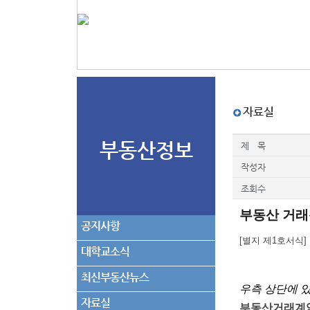
자료실
부동산정보
제 목
작성자
조회수
부동산 거래
공지사항
[별지 제1호서식
대학교소식
최신부동산뉴스
우측 상단에 
자료실
부동산거래계