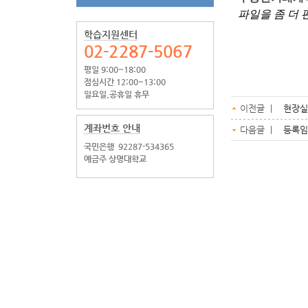
파일을 좀 더 
학습지원센터
02-2287-5067
평일 9:00~18:00
점심시간 12:00~13:00
일요일.공휴일 휴무
이전글 |
현장실
계좌번호 안내
다음글 |
등록임
국민은행
92287-534365
예금주 상명대학교