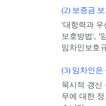
(2) 보증금 
′대항력과 우
보호방법′, 
임차인보호규
(3) 임차인
묵시적 갱신 
무에 대한 정