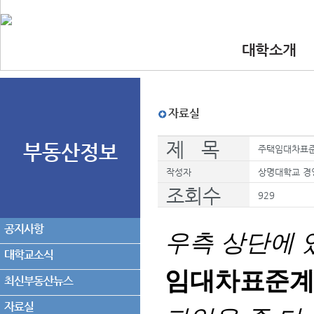
대학소개
•인사말
•대학 이념.비
•찾아오시는길
•교수진
자료실
제 목
부동산정보
주택임대차표준
작성자
상명대학교 경
조회수
929
공지사항
우측 상단에 
대학교소식
임대차표준계
최신부동산뉴스
자료실