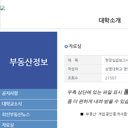
대학소개
•인사말
•대학 이념.비
•찾아오시는길
•교수진
자료실
부동산정보
제 목
현장실습보고서 
작성자
상명대학교 경
조회수
21507
우측 상단에 있는 파일 표시
공지사항
좀 더 편하게 내려 받을 수 있
대학교소식
최신부동산뉴스
자료실