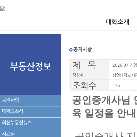
대학소개
•인사말
•대학 이념.비
•찾아오시는길
•교수진
공지사항
제 목
부동산정보
2026.07 
작성자
상명대학교 대
조회수
176
공인중개사님 
공지사항
육 일정을 안
대학교소식
최신부동산뉴스
자료실
공인중개사 지