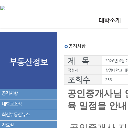
대학소개
•인사말
•대학 이념.비
•찾아오시는길
•교수진
공지사항
제 목
부동산정보
2026년 6월
작성자
상명대학교 대
조회수
238
공인중개사님 
공지사항
육 일정을 안
대학교소식
최신부동산뉴스
자료실
공인중개사 지