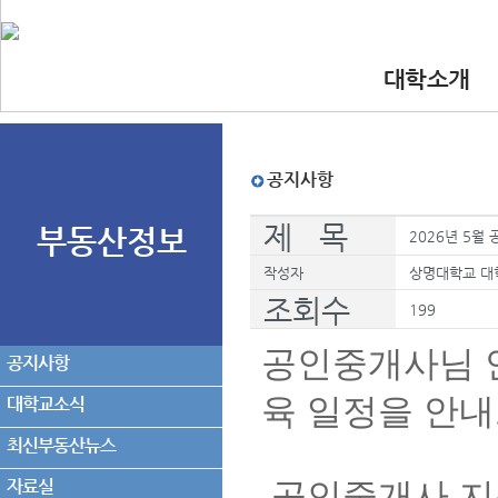
대학소개
•인사말
•대학 이념.비
•찾아오시는길
•교수진
공지사항
제 목
부동산정보
2026년 5월
작성자
상명대학교 대
조회수
199
공인중개사님 
공지사항
육 일정을 안
대학교소식
최신부동산뉴스
자료실
공인중개사 지