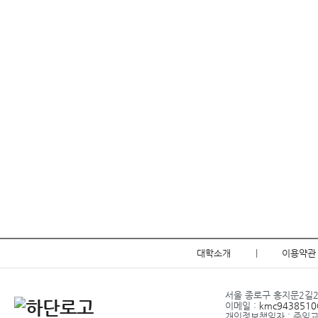
대학소개
|
이용약관
서울 종로구 홍지문2길20 
이메일 :
kmc9438510@
개인정보책임자 : 주임