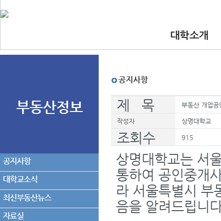
대학소개
•인사말
•대학 이념.비
•찾아오시는길
•교수진
공지사항
제 목
부동산정보
부동산 개업공
작성자
상명대학교
조회수
915
상명대학교는 서울특별
공지사항
통하여 공인중개사법
대학교소식
라 서울특별시 부
최신부동산뉴스
음을 알려드립니다
자료실