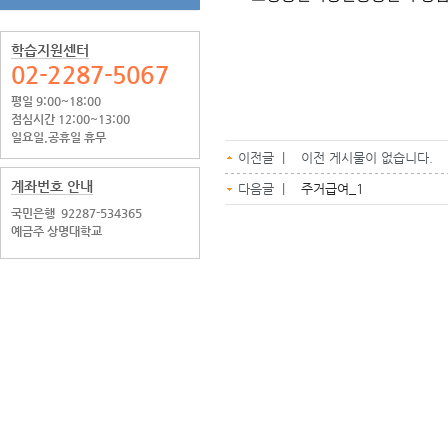
학습지원센터
02-2287-5067
평일 9:00~18:00
점심시간 12:00~13:00
일요일.공휴일 휴무
이전글 | 이전 게시물이 없습니다.
계좌번호 안내
다음글 |
주거급여_1
국민은행
92287-534365
예금주 상명대학교