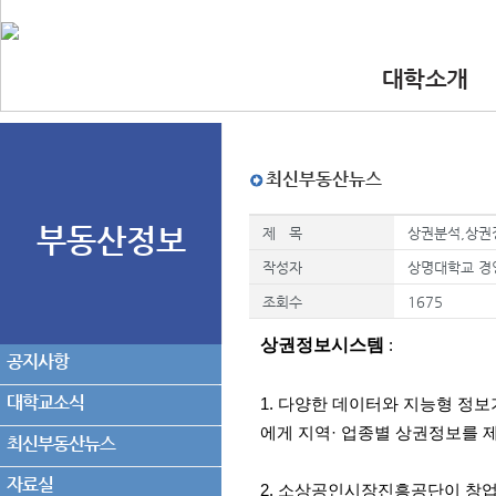
대학소개
•인사말
•대학 이념.비
•찾아오시는길
•교수진
최신부동산뉴스
부동산정보
제 목
상권분석,상권
작성자
상명대학교 경
조회수
1675
상권정보시스템
:
공지사항
대학교소식
1. 다양한 데이터와 지능형 정
에게 지역· 업종별 상권정보를 
최신부동산뉴스
자료실
2. 소상공인시장진흥공단이 창업