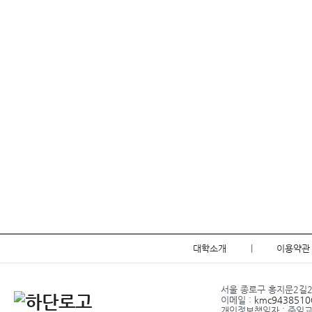
대학소개
|
이용약관
서울 종로구 홍지문2길20 
이메일 :
kmc9438510@
개인정보책임자 : 주임