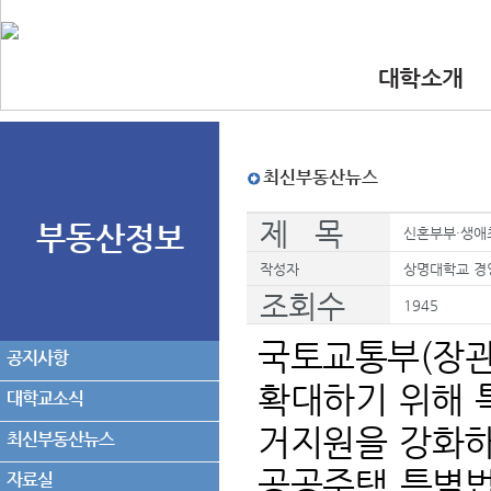
대학소개
•인사말
•대학 이념.비
•찾아오시는길
•교수진
최신부동산뉴스
제 목
부동산정보
신혼부부·생애최
작성자
상명대학교 경
조회수
1945
국토교통부(장관
공지사항
확대하기 위해 
대학교소식
거지원을 강화하
최신부동산뉴스
공공주택 특별법
자료실