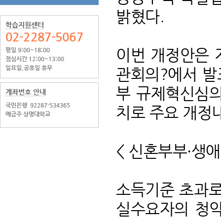
밝혔다.
학습지원센터
02-2287-5067
이번 개정안은 지
평일 9:00~18:00
점심시간 12:00~13:00
일요일.공휴일 휴무
관회의?에서 발
부 규제혁신심의
계좌번호 안내
국민은행
92287-534365
치로 주요 개정
예금주 상명대학교
< 신혼부부·생
소득기준 초과로
실수요자의 청약