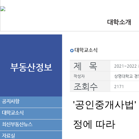
대학소개
•인사말
•대학 이념.비
•찾아오시는길
•교수진
대학교소식
제 목
부동산정보
2021~202
작성자
상명대학교 경
조회수
2171
공지사항
'
공인중개사법'
대학교소식
정에 따라
최신부동산뉴스
자료실