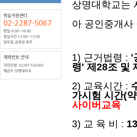
상명대학교는 
학습지원센터
아 공인중개사
02-2287-5067
평일 9:00~18:00
점심시간 12:00~13:00
일요일.공휴일 휴무
1)
근거법령
:
'
계좌번호 안내
령'
제
28
조 및 
국민은행
92287-534365
예금주 상명대학교
2)
교육시간
:
가시험 시간
(
약
사이버교육
3)
교 육 비
:
13