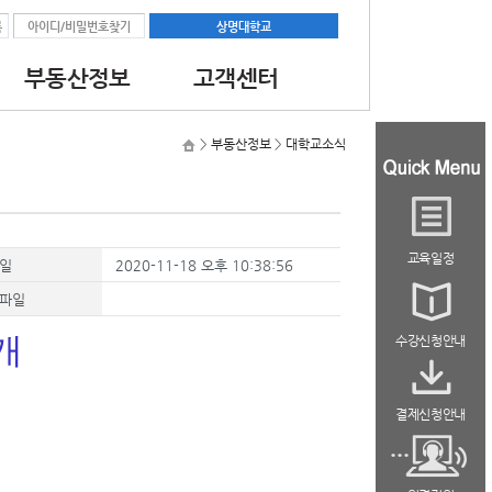
록
아이디/비밀번호찾기
상명대학교
부동산정보
고객센터
과정
공지사항
대학교소식
최신부동산뉴스
>
부동산정보
>
대학교소식
과정
자료실
교육일정
일
2020-11-18 오후 10:38:56
파일
소개
수강신청안내
결제신청안내