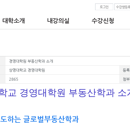
로그인
수강생등
대학소개
내강의실
수강신청
•인사말
•수강중인교육과정
• 공인중개사 교육
•대학 이념.비전
•수강완료된교육과정
- 실무교육
•찾아오시는길
•수강신청서/수료증출력
- 연수교육
•교수진
•현장실습보고서
• 중개보조원 교육
•강의자료 다운로드
- 직무교육
•결제정보
경영대학원 부동산학과 소개
상명대학교 경영대학원
등록
2865
첨부
학교 경영대학원 부동산학과 
선도하는 글로벌부동산학과