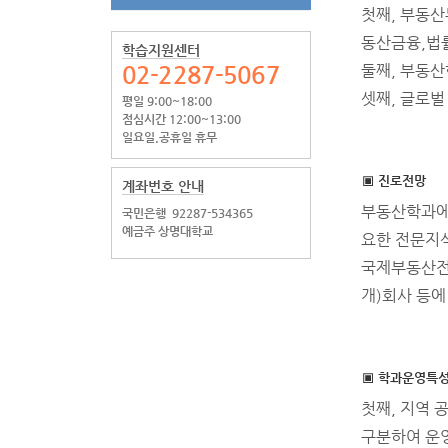
첫째, 부동
동산금융,법률
학습지원센터
02-2287-5067
둘째, 부동산
셋째, 글로
평일 9:00~18:00
점심시간 12:00~13:00
일요일.공휴일 휴무
▣ 진로전망
계좌번호 안내
부동산학과에 
국민은행
92287-534365
예금주 상명대학교
요한 전문지
국제부동산전
개)회사 등에
▣ 학과운영특
첫째, 지역
구분하여 운영