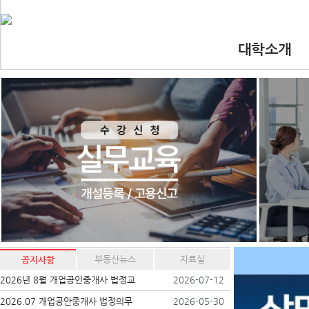
대학소개
•인사말
•대학 이념.비
•찾아오시는길
•교수진
부동산뉴스
자료실
공지사항
2026년 8월 개업공인중개사 법정교
2026-07-12
2026.07 개업공안중개사 법정의무
2026-05-30